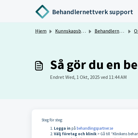
Gå til hovedinnhold
Behandlernettverk support
Hjem
Kunnskapsbase
Behandlernettverk.no
On
Så gör du en b
Endret Wed, 1 Okt, 2025 ved 11:44 AM
Steg för steg:
Logga in
på
behandlingspartner.se
Välj företag och klinik
> Gå till “Klinikens beha