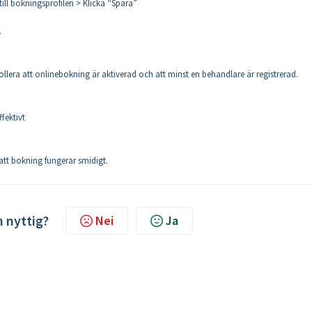
ill bokningsprofilen > Klicka “Spara”
.
llera att onlinebokning är aktiverad och att minst en behandlare är registrerad.
fektivt
 att bokning fungerar smidigt.
n nyttig?
Nei
Ja