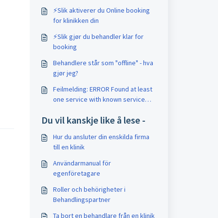
⚡️Slik aktiverer du Online booking
for klinikken din
⚡️Slik gjør du behandler klar for
booking
Behandlere står som "offline" - hva
gjør jeg?
Feilmelding: ERROR Found at least
one service with known service
code
Du vil kanskje like å lese -
Hur du ansluter din enskilda firma
till en klinik
Användarmanual för
egenföretagare
Roller och behörigheter i
Behandlingspartner
Ta bort en behandlare från en klinik