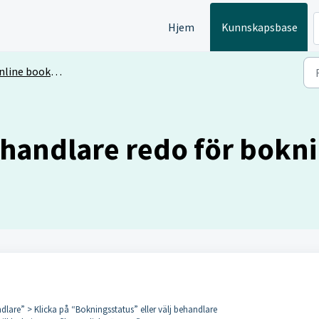
Hjem
Kunnskapsbase
line booking
ehandlare redo för bokn
ndlare” > Klicka på “Bokningsstatus” eller välj behandlare