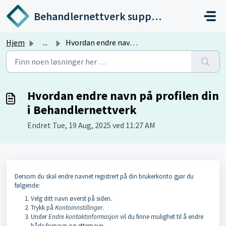
Gå til hovedinnhold
Behandlernettverk support
Hjem
...
Hvordan endre navn på profilen din i Behandlernettverk
Hvordan endre navn på profilen din
i Behandlernettverk
Endret Tue, 19 Aug, 2025 ved 11:27 AM
Dersom du skal endre navnet registrert på din brukerkonto gjør du
følgende:
Velg ditt navn øverst på siden.
Trykk på
Kontoinnstillinger
.
Under
Endre kontaktinformasjon
vil du finne mulighet til å endre
både fornavn og etternavn.