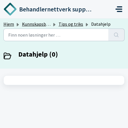
Gå til hovedinnhold
Behandlernettverk support
Hjem
Kunnskapsbase
Tips og triks
Datahjelp
Datahjelp (0)